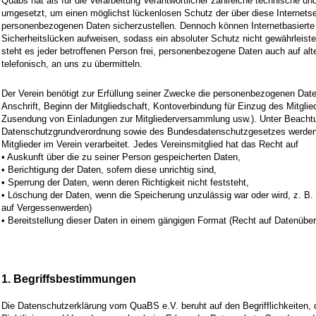
Quabs hat als für die Verarbeitung Verantwortlicher zahlreiche technische 
umgesetzt, um einen möglichst lückenlosen Schutz der über diese Internetsei
personenbezogenen Daten sicherzustellen. Dennoch können Internetbasierte
Sicherheitslücken aufweisen, sodass ein absoluter Schutz nicht gewährleis
steht es jeder betroffenen Person frei, personenbezogene Daten auch auf al
telefonisch, an uns zu übermitteln.
Der Verein benötigt zur Erfüllung seiner Zwecke die personenbezogenen Date
Anschrift, Beginn der Mitgliedschaft, Kontoverbindung für Einzug des Mitglie
Zusendung von Einladungen zur Mitgliederversammlung usw.). Unter Beacht
Datenschutzgrundverordnung sowie des Bundesdatenschutzgesetzes werde
Mitglieder im Verein verarbeitet. Jedes Vereinsmitglied hat das Recht auf
• Auskunft über die zu seiner Person gespeicherten Daten,
• Berichtigung der Daten, sofern diese unrichtig sind,
• Sperrung der Daten, wenn deren Richtigkeit nicht feststeht,
• Löschung der Daten, wenn die Speicherung unzulässig war oder wird, z. B. 
auf Vergessenwerden)
• Bereitstellung dieser Daten in einem gängigen Format (Recht auf Datenübe
1. Begriffsbestimmungen
Die Datenschutzerklärung vom QuaBS e.V. beruht auf den Begrifflichkeiten,