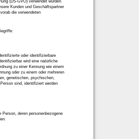
rdnung (DS-GVO) verwendet wurden.
 unsere Kunden und Geschäftspartner
 vorab die verwendeten
egriffe:
tifizierte oder identifizierbare
ntifizierbar wird eine natürliche
uordnung zu einer Kennung wie einem
ennung oder zu einem oder mehreren
en, genetischen, psychischen,
 Person sind, identifiziert werden
liche Person, deren personenbezogene
den.